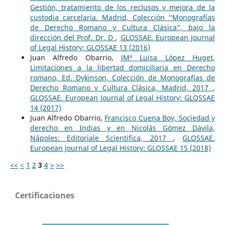
Gestión, tratamiento de los reclusos y mejora de la
custodia carcelaria. Madrid, Colección “Monografías
de Derecho Romano y Cultura Clásica”, bajo la
dirección del Prof. Dr. D
,
GLOSSAE. European Journal
of Legal History: GLOSSAE 13 (2016)
Juan Alfredo Obarrio,
JMª Luisa López Huget,
Limitaciones a la libertad domiciliaria en Derecho
romano, Ed. Dykinson, Colección de Monografías de
Derecho Romano y Cultura Clásica, Madrid, 2017
,
GLOSSAE. European Journal of Legal History: GLOSSAE
14 (2017)
Juan Alfredo Obarrio,
Francisco Cuena Boy, Sociedad y
derecho en Indias y en Nicolás Gómez Dávila,
Nápoles: Editoriale Scientifica, 2017
,
GLOSSAE.
European Journal of Legal History: GLOSSAE 15 (2018)
<<
<
1
2
3
4
>
>>
Certificaciones