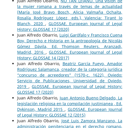
Juan Alfredo Obarrio,
NO TAN LEJANO. Una visión de
la mujer romana a través de temas de actualidad
(María José Bravo Bosch, Alicia Valmaña Ochaíta,
Rosalía Rodríguez López, eds.), Valencia: Tirant lo
Blanch, 2020
,
GLOSSAE. European Journal of Legal
History: GLOSSAE 17 (2020)
Juan Alfredo Obarrio,
Luigi Garófalo y Francisco Cuena
Boy, Derecho e Historia en la antropología de Nicolás
Gómez Dávila, Ed. Thomson Reuters. Aranzadi,
Madrid, 2016
,
GLOSSAE. European Journal of Legal
History: GLOSSAE 14 (2017)
Juan Alfredo Obarrio,
Beatriz García Fueyo, Amador
Rodríguez Salamanca, creador de la categoría jurídica
“concurso de acreedores” (1570-c. 1622), Oviedo:
Servicio de Publicaciones, Universidad de Oviedo,
2019
,
GLOSSAE. European Journal of Legal History:
GLOSSAE 17 (2020)
Juan Alfredo Obarrio,
Juan Antonio Bueno Delgado, La
legislación religiosa en la compilación justinianea , Ed.
Dykinson, Madrid 2015
,
GLOSSAE. European Journal
of Legal History: GLOSSAE 12 (2015)
Juan Alfredo Obarrio,
José Luis Zamora Manzano, La
administración penitenciaria en el derecho romano.