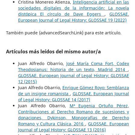
Cristina Monereo Atienza,
Inteligencia artificial en las
sociedades digitales de la información: La novela
distópica El círculo de Dave Eggers
,
GLOSSAE.
European Journal of Legal History: GLOSSAE 19 (2022)
También puede {advancedSearchLink} para este artículo.
Artículos más leídos del mismo autor/a
Juan Alfredo Obarrio,
José María Coma Fort, Codex
Theodosianus: historia de un texto, Madrid 2014
,
GLOSSAE. European Journal of Legal History: GLOSSAE
12 (2015)
Juan Alfredo Obarrio,
Enrique Gómez Royo: Semblanza
de un insigne romanista
,
GLOSSAE. European Journal
of Legal History: GLOSSAE 14 (2017)
Juan Alfredo Obarrio,
Mª Eugenia Ortuño Pérez,
Contribuciones al Derecho Romano de sucesiones y
donaciones, Dykinson, Monografías de Derecho
Romano y Cultura Clásica, 2016
,
GLOSSAE. European
Journal of Legal History: GLOSSAE 13 (2016)