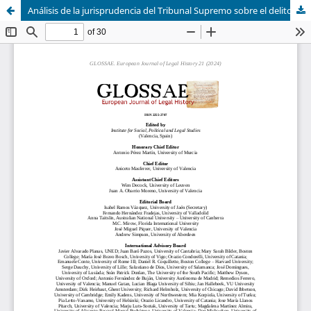
Análisis de la jurisprudencia del Tribunal Supremo sobre el delito de exacciones ilegales