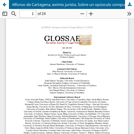
Alfonso de Cartagena, eximio jurista. Sobre un opúsculo compuesto en el concilio de Basilea (ca. 1436)