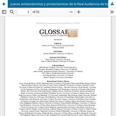
Jueces antiesclavistas y proesclavistas de la Real Audiencia de los Confines y de Guatemala (1543-1564)