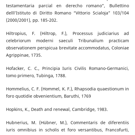
testamentaria parcial en derecho romano”, Bullettino
delll’Istituto di Diritto Romano “Vittorio Scialoja” 103/104
(2000/2001), pp. 185-202.
Hiltropius, F. (Hiltrop, F.), Processus judiciarius ad
celebriorum moderni saeculi Tribunalium practicam
observationem perspicua brevitate accommodatus, Coloniae
Agrippinae, 1735.
Hofacker, C. C., Principia Iuris Civilis Romano-Germanici,
tomo primero, Tubinga, 1788.
Hommelius, C. F. (Hommel, K. F.), Rhapsodia quaestionum in
foro quotidie obvenientium, Baruthi, 1769
Hopkins, K., Death and renewal, Cambridge, 1983.
Hubnerius, M. (Hübner, M.), Commentaris de diferentiis
iuris omnibius in scholis et foro versantibus, Francofurti,