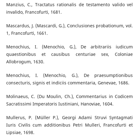
Manzius, C., Tractatus rationalis de testamento valido vel
invalido, Francofurti, 1681.
Mascardus, J. (Mascardi, G.), Conclusiones probationum, vol.
1, Francofurti, 1661.
Menochius, I. (Menochio, G.), De arbitrariis iudicum
quaestionibus et causibus centuriae sex, Coloniae
Allobrogum, 1630.
Menochius, I. (Menochio, G.), De praesumptionibus
consecturis, signis et indiciis commentaria, Genevae, 1686.
Molinaeus, C. (Du Moulin, Ch.), Commentarius in Codicem
Sacratissimi Imperatoris Iustiniani, Hanoviae, 1604.
Mullerus, P. (Müller P.), Georgi Adami Struvi Syntagmati
Iuris Civilis cum additionibus Petri Mulleri, Francofurti et
Lipsiae, 1698.