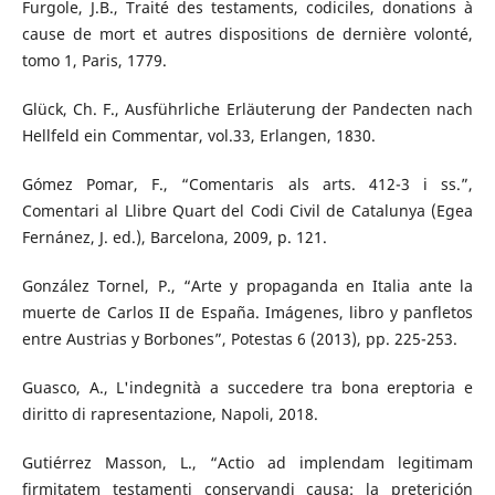
Furgole, J.B., Traité des testaments, codiciles, donations à
cause de mort et autres dispositions de dernière volonté,
tomo 1, Paris, 1779.
Glück, Ch. F., Ausführliche Erläuterung der Pandecten nach
Hellfeld ein Commentar, vol.33, Erlangen, 1830.
Gómez Pomar, F., “Comentaris als arts. 412-3 i ss.”,
Comentari al Llibre Quart del Codi Civil de Catalunya (Egea
Fernánez, J. ed.), Barcelona, 2009, p. 121.
González Tornel, P., “Arte y propaganda en Italia ante la
muerte de Carlos II de España. Imágenes, libro y panfletos
entre Austrias y Borbones”, Potestas 6 (2013), pp. 225-253.
Guasco, A., L'indegnità a succedere tra bona ereptoria e
diritto di rapresentazione, Napoli, 2018.
Gutiérrez Masson, L., “Actio ad implendam legitimam
firmitatem testamenti conservandi causa: la preterición