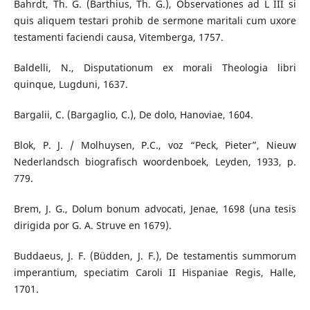
Bahrdt, Th. G. (Barthius, Th. G.), Observationes ad L III si
quis aliquem testari prohib de sermone maritali cum uxore
testamenti faciendi causa, Vitemberga, 1757.
Baldelli, N., Disputationum ex morali Theologia libri
quinque, Lugduni, 1637.
Bargalii, C. (Bargaglio, C.), De dolo, Hanoviae, 1604.
Blok, P. J. / Molhuysen, P.C., voz “Peck, Pieter”, Nieuw
Nederlandsch biografisch woordenboek, Leyden, 1933, p.
779.
Brem, J. G., Dolum bonum advocati, Jenae, 1698 (una tesis
dirigida por G. A. Struve en 1679).
Buddaeus, J. F. (Büdden, J. F.), De testamentis summorum
imperantium, speciatim Caroli II Hispaniae Regis, Halle,
1701.