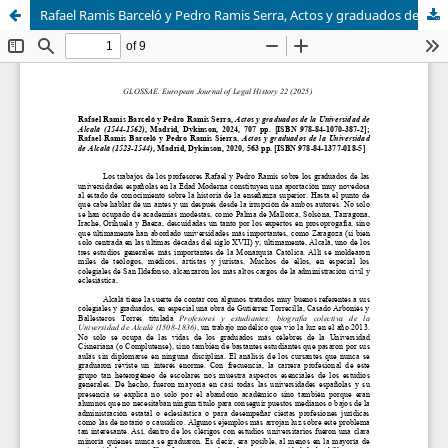
Rafael Ramis Barceló y Pedro Ramis Serra, Actos y graduados de la Universidad de Alcalá (1544-1562), Madrid, Dykinson, 2024, 707 pp. [ISBN 978-84-1070-387-2]; Rafael Ramis Barceló y Pedro Ramis Sierra, Actos y graduados de la Universidad de Alcalá (152