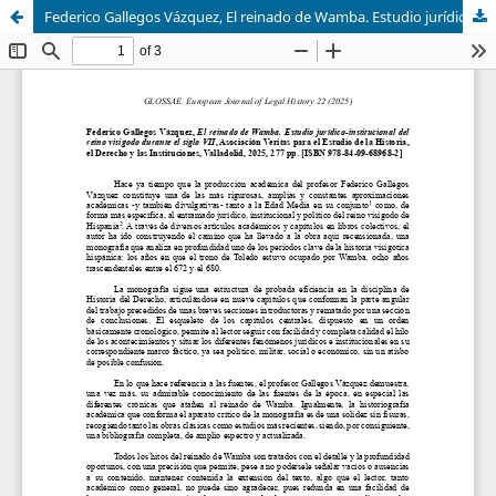
Federico Gallegos Vázquez, El reinado de Wamba. Estudio jurídico-institucional del reino visigodo durante el siglo VII, Asociación Veritas para el Estudio de la Historia, el Derecho y las Instituciones, Valladolid, 2025, 277 pp. [ISBN 978-84-09-68968-2]