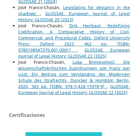
GLOSSAE 21 (2024)
José Franco-Chasán,
Legislating for deviancy in the
shadows
,
GLOSSAE. European Journal of Legal
History: GLOSSAE 20 (2023)
José Franco-Chasán,
Dirk Heirbaut, Redefining
Codification. A Comparative History of Civil,
Commercial, and Procedural Codes, Oxford University
Press, Oxford, 2025, 462 pp. [ISBN:
9780198947370.001.0001]
,
GLOSSAE. European
Journal of Legal History: GLOSSAE 22 (2025)
José Franco-Chasán,
Luka Breneselović, Die
wissenschaftskritischen Zuordnungen von Franz von
Liszt. Ein Beitrag zum Verständnis der Modernen
Schule des Strafrechts, Duncker & Humblot, Berlín,
2020, 583 pp. [ISBN: 978-3-428-15978-9]
,
GLOSSAE.
European Journal of Legal History: GLOSSAE 22 (2025)
Certificaciones