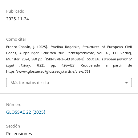
Publicado
2025-11-24
Cómo citar
Franco-Chasán, J. (2025). Ewelina Rogalska, Structures of European Civil
Codes, Augsburger Schriften zur Rechtsgeschichte, vol. 43, LIT Verlag,
Münster, 2024, 360 pp. [ISBN:978-3-643 91680-8].
GLOSSAE. European Journal of
Legal History
,
1
(22), pp. 426–428. Recuperado a partir de
https://www.glossae.eu/glossaeojs/article/view/761
Más formatos de cita
Número
GLOSSAE 22 (2025)
Sección
Recensiones