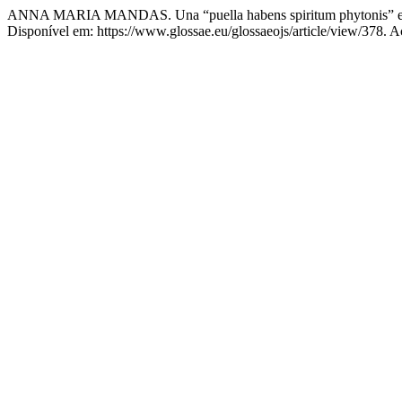
ANNA MARIA MANDAS. Una “puella habens spiritum phytonis” e un
Disponível em: https://www.glossae.eu/glossaeojs/article/view/378. A