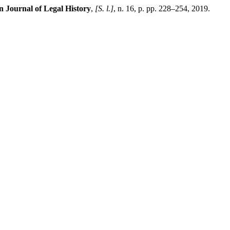
Journal of Legal History
,
[S. l.]
, n. 16, p. pp. 228–254, 2019.