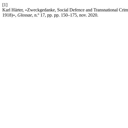
[1]
Karl Härter, «Zweckgedanke, Social Defence and Transnational Crimi
1918)»,
Glossae
, n.º 17, pp. pp. 150–175, nov. 2020.