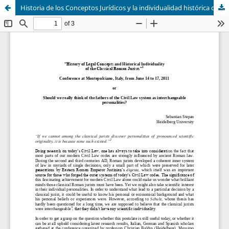
Historia de los Conceptos Jurídicos y la individualidad histórica de los juristas romanos clásicos