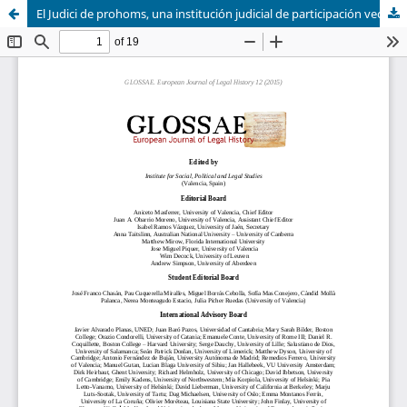
El Judici de prohoms, una institución judicial de participación vecinal