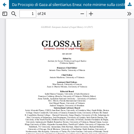
Da Procopio di Gaza al silentiarius Enea: note minime sulla costitutio incerti imperatoris de aquaeductu