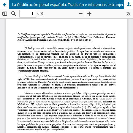
La Codificación penal española. Tradición e influencias extranjeras: su contribución al proceso codificador (parte general), Aniceto Masferrer (ed.), The Global Law Collection, Thomson Reuters Aranzadi, Pamplona, 2017