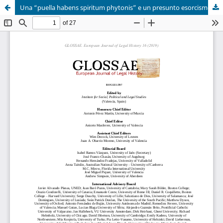
Una “puella habens spiritum phytonis” e un presunto esorcismo: Alcune considerazioni