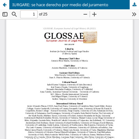
IURGARE: se hace derecho por medio del juramento