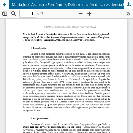
María José Azaustre Fernández, Determinación de la residencia habitual y foros de competencia: del Derecho Romano al reglamento europeo de sucesiones, Pamplona: Thomson Reuters – Aranzadi, 2021, 309 pp. [ISBN: 9788413455099].