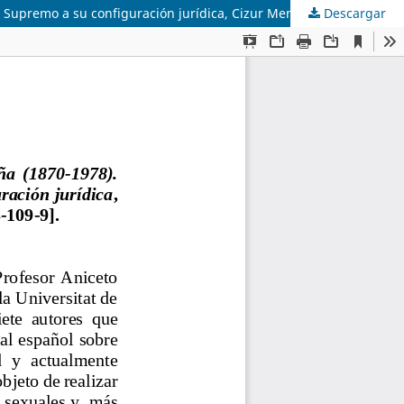
Descargar
Aniceto Masferrer (ed.), Los delitos contra la honestidad en España (1870-1978). Contribución de la jurisprudencia del Tribunal Supremo a su configuración jurídica, Cizur Menor, Editorial Aranzadi, 2023, 342 pp. [ISBN: 978-84-1163-109-9]