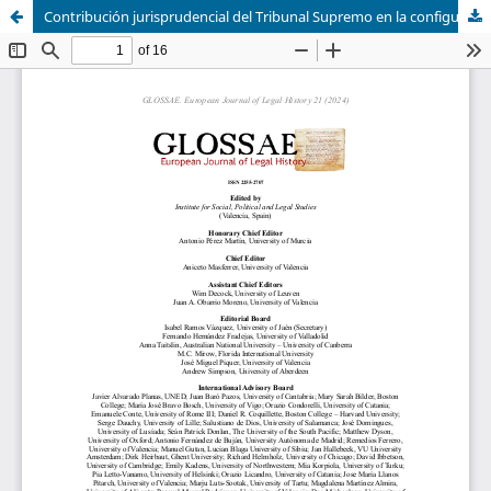
Contribución jurisprudencial del Tribunal Supremo en la configuración jurídica del delito de violación de secretos en los funcionarios públicos (1870-1978)