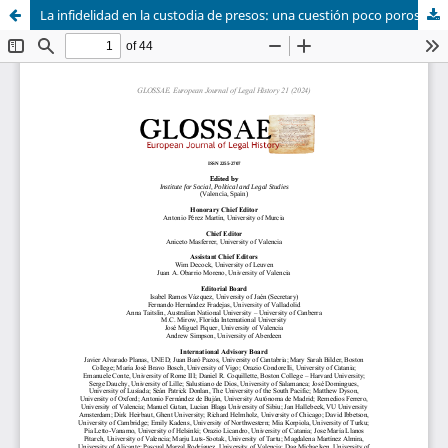
La infidelidad en la custodia de presos: una cuestión poco porosa de obediencia delictiva