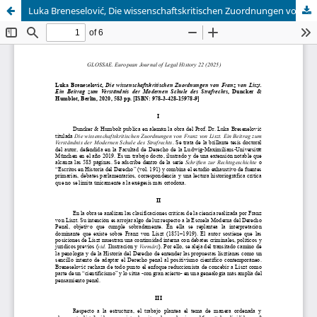
Luka Breneselović, Die wissenschaftskritischen Zuordnungen von Franz von Liszt. Ein Beitrag zum Verständnis der Modernen Schule des Strafrechts, Duncker & Humblot, Berlín, 2020, 583 pp. [ISBN: 978-3-428-15978-9]