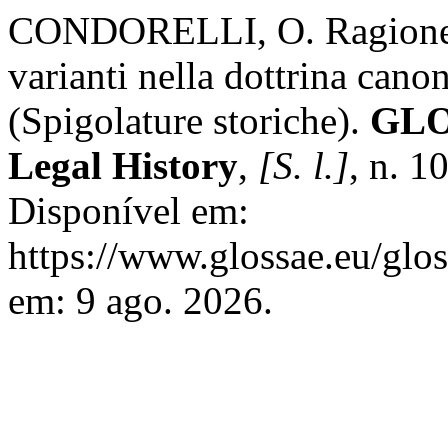
CONDORELLI, O. Ragione, a
varianti nella dottrina cano
(Spigolature storiche).
GLO
Legal History
,
[S. l.]
, n. 1
Disponível em:
https://www.glossae.eu/glos
em: 9 ago. 2026.