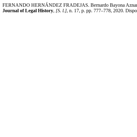
FERNANDO HERNÁNDEZ FRADEJAS. Bernardo Bayona Aznar, Pactismo
Journal of Legal History
,
[S. l.]
, n. 17, p. pp. 777–778, 2020. Disp