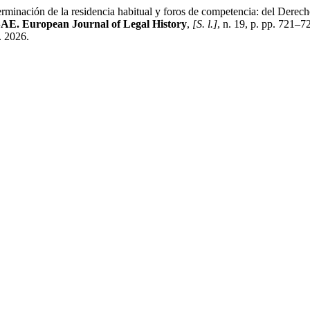
ión de la residencia habitual y foros de competencia: del Derech
E. European Journal of Legal History
,
[S. l.]
, n. 19, p. pp. 721–
. 2026.