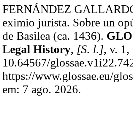
FERNÁNDEZ GALLARDO, L.
eximio jurista. Sobre un op
de Basilea (ca. 1436).
GLOS
Legal History
,
[S. l.]
, v. 1
10.64567/glossae.v1i22.742
https://www.glossae.eu/glos
em: 7 ago. 2026.