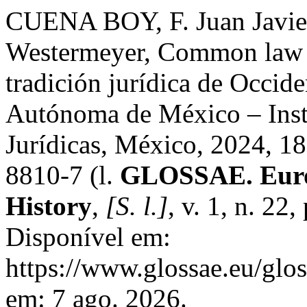
CUENA BOY, F. Juan Javier
Westermeyer, Common law y 
tradición jurídica de Occid
Autónoma de México – Insti
Jurídicas, México, 2024, 
8810-7 (l.
GLOSSAE. Europ
History
,
[S. l.]
, v. 1, n. 22
Disponível em:
https://www.glossae.eu/glos
em: 7 ago. 2026.