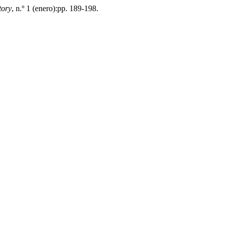
tory
, n.º 1 (enero):pp. 189-198.