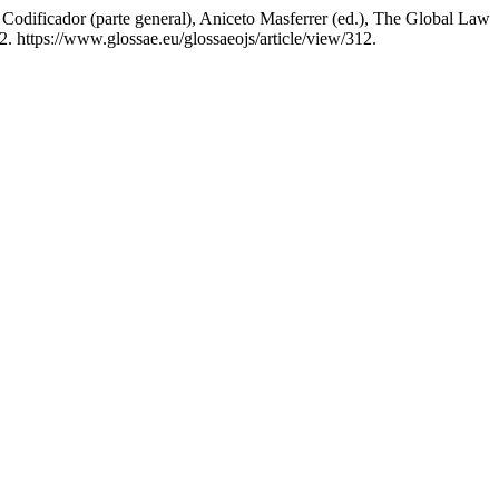
odificador (parte general), Aniceto Masferrer (ed.), The Global Law
2. https://www.glossae.eu/glossaeojs/article/view/312.