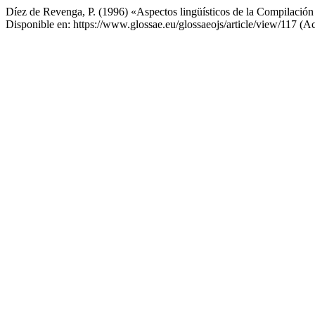
Díez de Revenga, P. (1996) «Aspectos lingüísticos de la Compilació
Disponible en: https://www.glossae.eu/glossaeojs/article/view/117 (A