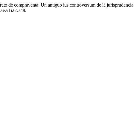
ntrato de compraventa: Un antiguo ius controversum de la jurisprudenc
sae.v1i22.748.