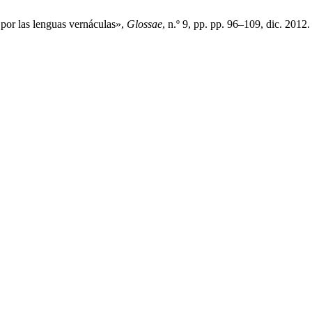
 por las lenguas vernáculas»,
Glossae
, n.º 9, pp. pp. 96–109, dic. 2012.