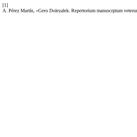
[1]
A. Pérez Martín, «Gero Dolezalek. Repertorium manuscrptum veterum 