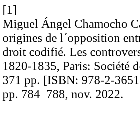
[1]
Miguel Ángel Chamocho Can
origines de l´opposition en
droit codifié. Les controve
1820-1835, Paris: Société 
371 pp. [ISBN: 978-2-3651
pp. 784–788, nov. 2022.