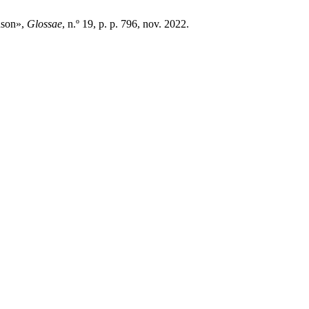
nson»,
Glossae
, n.º 19, p. p. 796, nov. 2022.