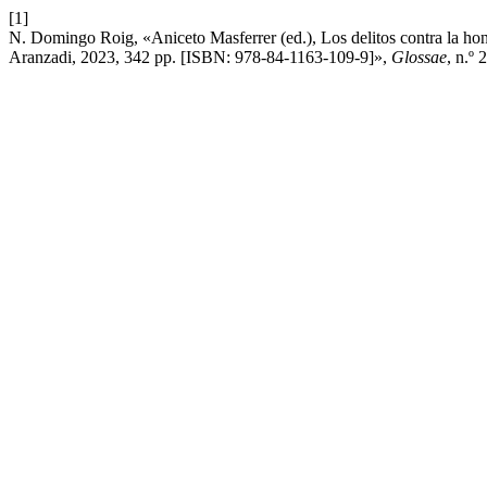
[1]
N. Domingo Roig, «Aniceto Masferrer (ed.), Los delitos contra la hon
Aranzadi, 2023, 342 pp. [ISBN: 978-84-1163-109-9]»,
Glossae
, n.º 