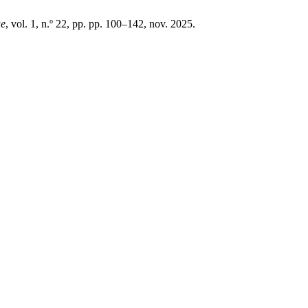
ae
, vol. 1, n.º 22, pp. pp. 100–142, nov. 2025.