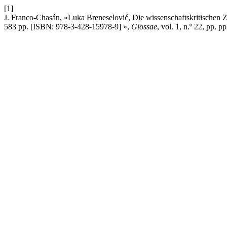
[1]
J. Franco-Chasán, «Luka Breneselović, Die wissenschaftskritischen 
583 pp. [ISBN: 978-3-428-15978-9] »,
Glossae
, vol. 1, n.º 22, pp. 