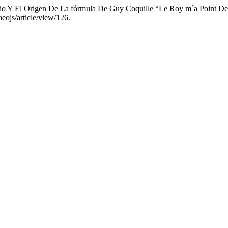
 Sabio Y El Origen De La fórmula De Guy Coquille “Le Roy m`a Point
eojs/article/view/126.