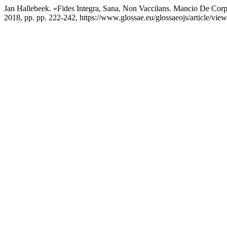
Jan Hallebeek. «Fides Integra, Sana, Non Vaccilans. Mancio De Corpu
2018, pp. pp. 222-242, https://www.glossae.eu/glossaeojs/article/vie