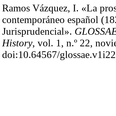
Ramos Vázquez, I. «La pros
contemporáneo español (182
Jurisprudencial».
GLOSSAE.
History
, vol. 1, n.º 22, no
doi:10.64567/glossae.v1i22