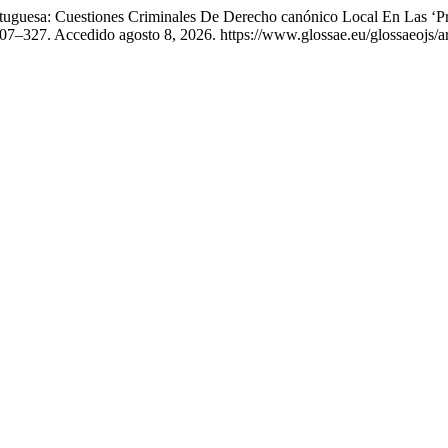
guesa: Cuestiones Criminales De Derecho canónico Local En Las ‘Pr
307–327. Accedido agosto 8, 2026. https://www.glossae.eu/glossaeojs/ar