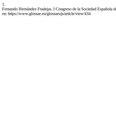
1.
Fernando Hernández Fradejas. I Congreso de la Sociedad Española de 
en: https://www.glossae.eu/glossaeojs/article/view/434