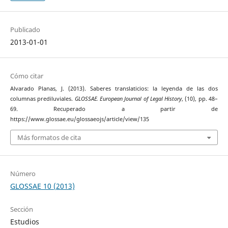
Publicado
2013-01-01
Cómo citar
Alvarado Planas, J. (2013). Saberes translaticios: la leyenda de las dos
columnas prediluviales.
GLOSSAE. European Journal of Legal History
, (10), pp. 48–
69. Recuperado a partir de
https://www.glossae.eu/glossaeojs/article/view/135
Más formatos de cita
Número
GLOSSAE 10 (2013)
Sección
Estudios