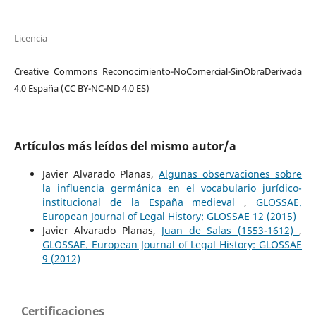
Licencia
Creative Commons Reconocimiento-NoComercial-SinObraDerivada
4.0 España (CC BY-NC-ND 4.0 ES)
Artículos más leídos del mismo autor/a
Javier Alvarado Planas,
Algunas observaciones sobre
la influencia germánica en el vocabulario jurídico-
institucional de la España medieval
,
GLOSSAE.
European Journal of Legal History: GLOSSAE 12 (2015)
Javier Alvarado Planas,
Juan de Salas (1553-1612)
,
GLOSSAE. European Journal of Legal History: GLOSSAE
9 (2012)
Certificaciones