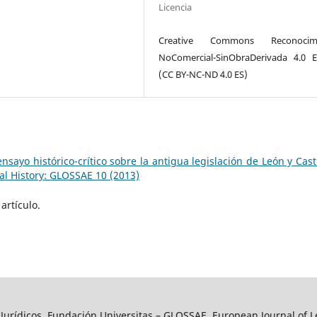
Licencia
Creative Commons Reconocimi
NoComercial-SinObraDerivada 4.0 
(CC BY-NC-ND 4.0 ES)
nsayo histórico-crítico sobre la antigua legislación de León y Casti
al History: GLOSSAE 10 (2013)
artículo.
y Jurídicos, Fundación Universitas – GLOSSAE. European Journal of L