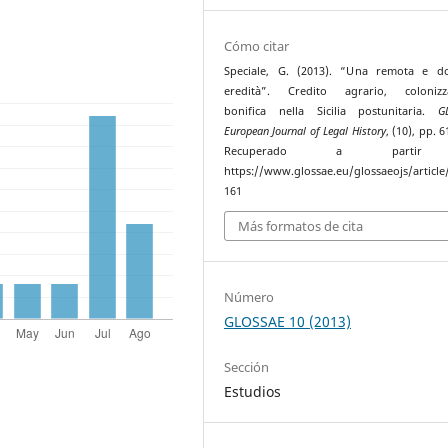
Cómo citar
Speciale, G. (2013). “Una remota e do
eredità”. Credito agrario, colonizza
bonifica nella Sicilia postunitaria.
G
European Journal of Legal History
, (10), pp. 
Recuperado a parti
https://www.glossae.eu/glossaeojs/article
161
Más formatos de cita
Número
GLOSSAE 10 (2013)
Sección
Estudios