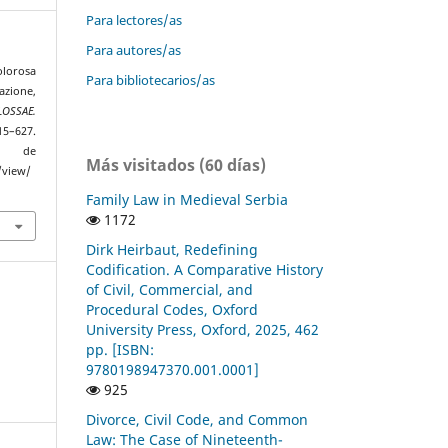
Para lectores/as
Para autores/as
lorosa
Para bibliotecarios/as
zione,
LOSSAE.
615–627.
r de
Más visitados (60 días)
/view/
Family Law in Medieval Serbia
1172
Dirk Heirbaut, Redefining
Codification. A Comparative History
of Civil, Commercial, and
Procedural Codes, Oxford
University Press, Oxford, 2025, 462
pp. [ISBN:
9780198947370.001.0001]
925
Divorce, Civil Code, and Common
Law: The Case of Nineteenth-