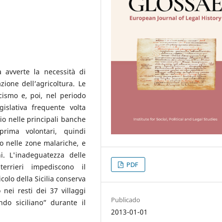
a avverte la necessità di
ione dell’agricoltura. Le
cismo e, poi, nel periodo
islativa frequente volta
ario nelle principali banche
prima volontari, quindi
tto nelle zone malariche, e
ni. L'inadeguatezza delle
PDF
errieri impediscono il
colo della Sicilia conserva
 nei resti dei 37 villaggi
Publicado
ndo siciliano” durante il
2013-01-01