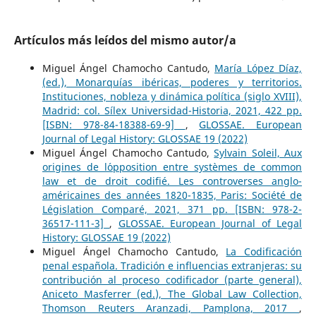
Artículos más leídos del mismo autor/a
Miguel Ángel Chamocho Cantudo,
María López Díaz,
(ed.), Monarquías ibéricas, poderes y territorios.
Instituciones, nobleza y dinámica política (siglo XVIII),
Madrid: col. Sílex Universidad-Historia, 2021, 422 pp.
[ISBN: 978-84-18388-69-9]
,
GLOSSAE. European
Journal of Legal History: GLOSSAE 19 (2022)
Miguel Ángel Chamocho Cantudo,
Sylvain Soleil, Aux
origines de l´opposition entre systèmes de common
law et de droit codifié. Les controverses anglo-
américaines des années 1820-1835, Paris: Société de
Législation Comparé, 2021, 371 pp. [ISBN: 978-2-
36517-111-3]
,
GLOSSAE. European Journal of Legal
History: GLOSSAE 19 (2022)
Miguel Ángel Chamocho Cantudo,
La Codificación
penal española. Tradición e influencias extranjeras: su
contribución al proceso codificador (parte general),
Aniceto Masferrer (ed.), The Global Law Collection,
Thomson Reuters Aranzadi, Pamplona, 2017
,