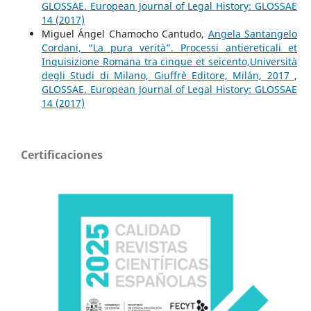
GLOSSAE. European Journal of Legal History: GLOSSAE
14 (2017)
Miguel Ángel Chamocho Cantudo,
Angela Santangelo
Cordani, “La pura verità”. Processi antiereticali et
Inquisizione Romana tra cinque et seicento,Università
degli Studi di Milano, Giuffrè Editore, Milán, 2017
,
GLOSSAE. European Journal of Legal History: GLOSSAE
14 (2017)
Certificaciones