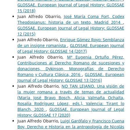
GLOSSAE. European Journal of Legal History: GLOSSAE
15 (2018)
Juan Alfredo Obarrio,
José María Coma Fort, Codex
Theodosianus: historia de un texto, Madrid 2014
,
GLOSSAE. European Journal of Legal History: GLOSSAE
12 (2015)
Juan Alfredo Obarrio,
Enrique Gómez Royo: Semblanza
de un insigne romanista
,
GLOSSAE. European Journal
of Legal History: GLOSSAE 14 (2017)
Juan Alfredo Obarrio,
Mª Eugenia Ortuño Pérez,
Contribuciones al Derecho Romano de sucesiones y
donaciones, Dykinson, Monografías de Derecho
Romano y Cultura Clásica, 2016
,
GLOSSAE. European
Journal of Legal History: GLOSSAE 13 (2016)
Juan Alfredo Obarrio,
NO TAN LEJANO. Una visión de
la mujer romana a través de temas de actualidad
(María José Bravo Bosch, Alicia Valmaña Ochaíta,
Rosalía Rodríguez López, eds.), Valencia: Tirant lo
Blanch, 2020
,
GLOSSAE. European Journal of Legal
History: GLOSSAE 17 (2020)
Juan Alfredo Obarrio,
Luigi Garófalo y Francisco Cuena
Boy, Derecho e Historia en la antropología de Nicolás