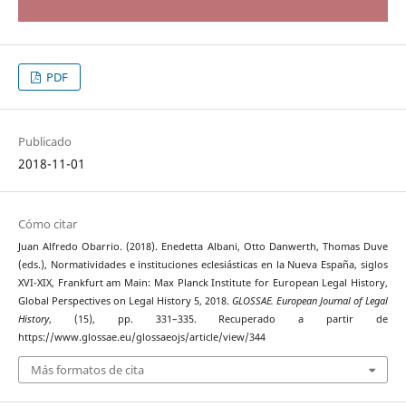
PDF
Publicado
2018-11-01
Cómo citar
Juan Alfredo Obarrio. (2018). Enedetta Albani, Otto Danwerth, Thomas Duve
(eds.), Normatividades e instituciones eclesiásticas en la Nueva España, siglos
XVI-XIX, Frankfurt am Main: Max Planck Institute for European Legal History,
Global Perspectives on Legal History 5, 2018.
GLOSSAE. European Journal of Legal
History
, (15), pp. 331–335. Recuperado a partir de
https://www.glossae.eu/glossaeojs/article/view/344
Más formatos de cita