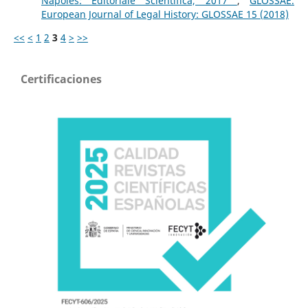
Nápoles: Editoriale Scientifica, 2017
,
GLOSSAE.
European Journal of Legal History: GLOSSAE 15 (2018)
<<
<
1
2
3
4
>
>>
Certificaciones