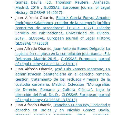
Gómez Dávila, Ed. Thomson Reuters. Aranzadi,
Madrid, 2016
,
GLOSSAE. European Journal of Legal
History: GLOSSAE 14 (2017)
Juan Alfredo Obarrio,
Beatriz García Fueyo, Amador
Rodríguez Salamanca, creador de la categoría jurídica
“concurso de acreedores” (1570-c. 1622), Oviedo:
Servicio de Publicaciones, Universidad de Oviedo,
2019
,
GLOSSAE. European Journal of Legal History:
GLOSSAE 17 (2020)
Juan Alfredo Obarrio,
Juan Antonio Bueno Delgado, La
legislación religiosa en la compilación justinianea , Ed.
Dykinson, Madrid 2015
,
GLOSSAE. European Journal
of Legal History: GLOSSAE 12 (2015)
Juan Alfredo Obarrio,
José Luis Zamora Manzano, La
administración penitenciaria en el derecho romano.
Gestión, tratamiento de los reclusos y mejora de la
custodia carcelaria. Madrid, Colección “Monografías
de Derecho Romano y Cultura Clásica”, bajo la
dirección del Prof. Dr. D
,
GLOSSAE. European Journal
of Legal History: GLOSSAE 13 (2016)
Juan Alfredo Obarrio,
Francisco Cuena Boy, Sociedad y
derecho en Indias y en Nicolás Gómez Dávila,