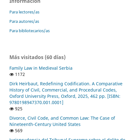
Información
Para lectores/as
Para autores/as
Para bibliotecarios/as
Más visitados (60 días)
Family Law in Medieval Serbia
1172
Dirk Heirbaut, Redefining Codification. A Comparative
History of Civil, Commercial, and Procedural Codes,
Oxford University Press, Oxford, 2025, 462 pp. [ISBN:
9780198947370.001.0001]
925
Divorce, Civil Code, and Common Law: The Case of
Nineteenth-Century United States
569
Jurisprudencia del Tribunal Supremo sobre el delito de