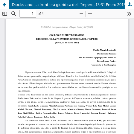
Diocleziano: La frontiera giuridica dell’ Impero, 13-31 Enero 2013