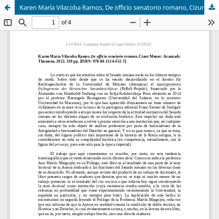
Karen María Vilacoba Ramos, De officio senatorio romano, Cizur Menor: Aranzadi-Thomson, 2022, 310 pp. [ISBN: 978-84-1124-452-7]