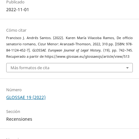
Publicado
2022-11-01
Cómo citar
Francisco J. Andrés Santos. (2022). Karen María Vilacoba Ramos, De officio
senatorio romano, Cizur Menor: Aranzadi-Thomson, 2022, 310 pp. [ISBN: 978-
84-1124-452-7].
GLOSSAE. European Journal of Legal History
, (19), pp. 742–745.
Recuperado a partir de https://www.glossae.eu/glossaeojs/article/view/513
Más formatos de cita
Número
GLOSSAE 19 (2022)
Sección
Recensiones