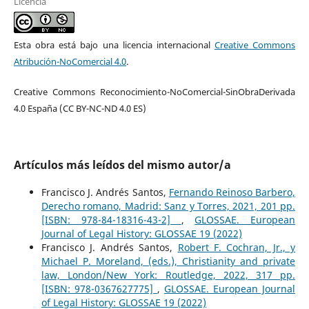
Licencia
Esta obra está bajo una licencia internacional
Creative Commons
Atribución-NoComercial 4.0
.
Creative Commons Reconocimiento-NoComercial-SinObraDerivada
4.0 España (CC BY-NC-ND 4.0 ES)
Artículos más leídos del mismo autor/a
Francisco J. Andrés Santos,
Fernando Reinoso Barbero,
Derecho romano, Madrid: Sanz y Torres, 2021, 201 pp.
[ISBN: 978-84-18316-43-2]
,
GLOSSAE. European
Journal of Legal History: GLOSSAE 19 (2022)
Francisco J. Andrés Santos,
Robert F. Cochran, Jr., y
Michael P. Moreland, (eds.), Christianity and private
law, London/New York: Routledge, 2022, 317 pp.
[ISBN: 978-0367627775]
,
GLOSSAE. European Journal
of Legal History: GLOSSAE 19 (2022)