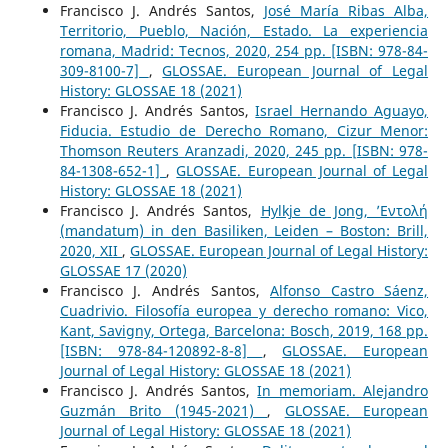
Francisco J. Andrés Santos,
José María Ribas Alba,
Territorio, Pueblo, Nación, Estado. La experiencia
romana, Madrid: Tecnos, 2020, 254 pp. [ISBN: 978-84-
309-8100-7]
,
GLOSSAE. European Journal of Legal
History: GLOSSAE 18 (2021)
Francisco J. Andrés Santos,
Israel Hernando Aguayo,
Fiducia. Estudio de Derecho Romano, Cizur Menor:
Thomson Reuters Aranzadi, 2020, 245 pp. [ISBN: 978-
84-1308-652-1]
,
GLOSSAE. European Journal of Legal
History: GLOSSAE 18 (2021)
Francisco J. Andrés Santos,
Hylkje de Jong, ’Εντολή
(mandatum) in den Basiliken, Leiden – Boston: Brill,
2020, XII
,
GLOSSAE. European Journal of Legal History:
GLOSSAE 17 (2020)
Francisco J. Andrés Santos,
Alfonso Castro Sáenz,
Cuadrivio. Filosofía europea y derecho romano: Vico,
Kant, Savigny, Ortega, Barcelona: Bosch, 2019, 168 pp.
[ISBN: 978-84-120892-8-8]
,
GLOSSAE. European
Journal of Legal History: GLOSSAE 18 (2021)
Francisco J. Andrés Santos,
In memoriam. Alejandro
Guzmán Brito (1945-2021)
,
GLOSSAE. European
Journal of Legal History: GLOSSAE 18 (2021)